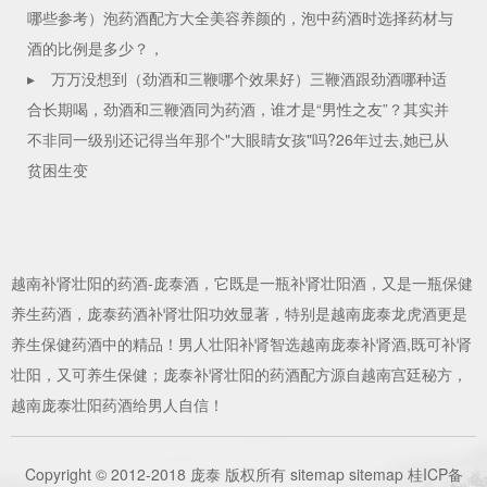
哪些参考）泡药酒配方大全美容养颜的，泡中药酒时选择药材与
酒的比例是多少？，
▸
万万没想到（劲酒和三鞭哪个效果好）三鞭酒跟劲酒哪种适
合长期喝，劲酒和三鞭酒同为药酒，谁才是“男性之友”？其实并
不非同一级别还记得当年那个"大眼睛女孩"吗?26年过去,她已从
贫困生变
越南
补肾壮阳的药酒
-庞泰酒，它既是一瓶
补肾壮阳酒
，又是一瓶保健
养生药酒，庞泰药酒补肾壮阳功效显著，特别是越南庞泰龙虎酒更是
养生保健药酒中的精品！男人壮阳补肾智选越南庞泰补肾酒,既可补肾
壮阳，又可养生保健；庞泰补肾壮阳的
药酒
配方源自越南宫廷秘方，
越南庞泰壮阳药酒给男人自信！
Copyright © 2012-2018 庞泰 版权所有
sitemap
sitemap
桂ICP备