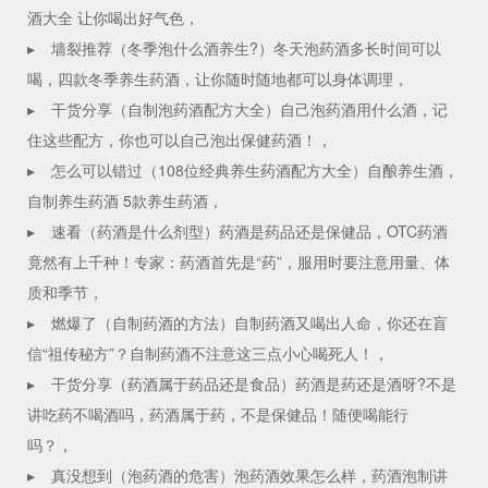
酒大全 让你喝出好气色，
▸
墙裂推荐（冬季泡什么酒养生?）冬天泡药酒多长时间可以
喝，四款冬季养生药酒，让你随时随地都可以身体调理，
▸
干货分享（自制泡药酒配方大全）自己泡药酒用什么酒，记
住这些配方，你也可以自己泡出保健药酒！，
▸
怎么可以错过（108位经典养生药酒配方大全）自酿养生酒，
自制养生药酒 5款养生药酒，
▸
速看（药酒是什么剂型）药酒是药品还是保健品，OTC药酒
竟然有上千种！专家：药酒首先是“药”，服用时要注意用量、体
质和季节，
▸
燃爆了（自制药酒的方法）自制药酒又喝出人命，你还在盲
信“祖传秘方”？自制药酒不注意这三点小心喝死人！，
▸
干货分享（药酒属于药品还是食品）药酒是药还是酒呀?不是
讲吃药不喝酒吗，药酒属于药，不是保健品！随便喝能行
吗？，
▸
真没想到（泡药酒的危害）泡药酒效果怎么样，药酒泡制讲