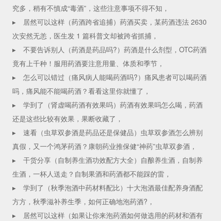
究多，稍有不慎成“毒酒”，这些注意事项不得不知，
▸
居然可以这样（药酒跨省追捕）药酒买卖，某药酒违法 2630
次安然无恙，医生发 1 篇科普文却被跨省抓捕，
▸
不要告诉别人（药酒是药品吗?）药酒是什么剂型，OTC药酒
竟有上千种！服用药酒要注意用量、体质和季节，
▸
怎么可以错过（痛风病人能喝药酒吗?）痛风患者可以喝药酒
吗，痛风能不能喝药酒？看看这里你就懂了，
▸
学到了（肾虚喝药酒有效果吗）药酒有效果吗怎么喝，药酒
还是这些比较有效果，果断收藏了，
▸
速看（虫草双参酒是药品还是保健品）虫草双参酒怎么辨别
真假，又一个鸿茅药酒？康朝药业推保健“神药”虫草双参酒，
▸
干货分享（自制养生酒功效配方大全）自酿养生酒，自制养
生酒，一杯人送走？自制果酒和药酒都不能踩的雷，
▸
学到了（秋季泡酒中药材料配比）十大泡酒最佳配养身酒配
方方，秋季滋补养生季，如何正确地泡药酒?，
▸
居然可以这样（如果让你来泡药酒如何做选用的药材和酒有