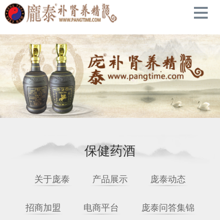
导
航
药酒
关于庞泰
庞泰酒展
庞泰动态
壮阳药酒
保健药酒
保健药酒
关于庞泰
产品展示
庞泰动态
补肾药酒
招商加盟
电商平台
庞泰问答集锦
联系我们