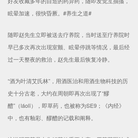
好友收藏多年的自造的药异药，随即发觉互抽搐，
眩晕加速，很快昏厥。#养生之道#
随即赵先生立即被送去疗养院，当时送至疗养院时
早已多次再次出现室颤、眩晕停跳等情况，最后经
过一天整夜的救治，赵先生最后恢复冷静。
“酒为叶清艾氏林”，用酒医治和用酒生物科技的历
史十分古老，大约在周朝即再次出现了“醪
醴”（láolǐ），即草药，也被称为SE9；《内经》
中，也有釉彩、醪醴的记载和阐释。